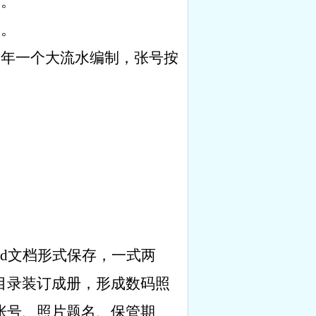
列。
列。
一年一个大流水编制，张号按
d
文档形式保存，一式两
目录装订成册，形成数码照
张号、照片题名、保管期