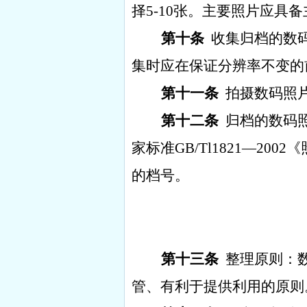
择
5-10
张。主要照片应具备
第十条
收集归档的数
集时应在保证分辨率不变的
第十一条
拍摄数码照
第十二条
归档的数码
家标准
GB/Tl1821
—
2002
《
的档号。
第十三条
整理原则：
管、有利于提供利用的原则