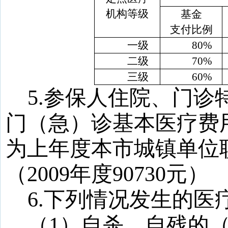
机构等级
基金
支付比例
一级
80%
二级
70%
三级
60%
5
.
参保人住院、门诊
门（急）诊基本医疗费
为上年度本市城镇单位
（
2009
年度
90730
元）
6
.
下列情况发生的医
（
1
）自杀、自残的