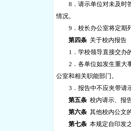
8
．请示
单位对未及时
情况。
9
．校长办公室将定期
第四条
关于校内报告
1
．学校领导直接交办
2
．各单位如发生重大
公室和相关职能部门。
3
．报告中不应夹带请
第五条
校内请示、报
第六条
其他校内公文
第七条
本规定自印发