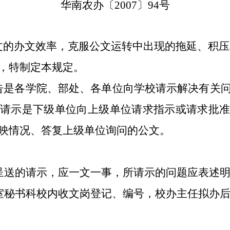
华南农办〔
2007
〕
94
号
文的办文效率，克服公文运转中出现的拖延、积压
，特制定本规定。
告是各学院、部处、各单位向学校请示解决有关
，
请示
是下级单位向上级单位请求指示或请求批
映情况、答复上级单位询问的公文。
呈送的请示，应一文一事，所请示的问题应表述
室秘书科校内收文岗登记、编号，校办主任拟办