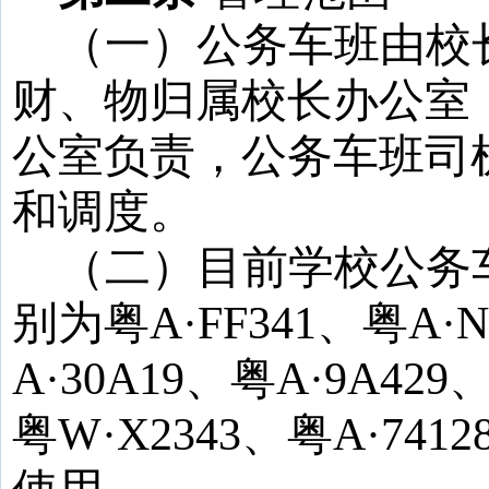
（一）公务车班由校
财、物归属校长办公室
公室负责，公务车班司
和调度。
（二）目前学校公务
别为粤
A
·
FF341
、粤
A
·
N
A
·
30A19
、粤
A
·
9A429
粤
W
·
X2343
、粤
A
·
7412