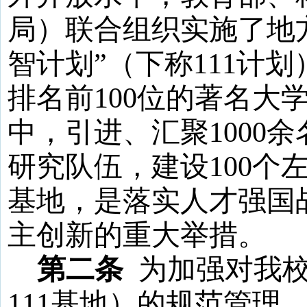
局）联合组织实施了地
智计划”（
下
称
111
计划
排名前
100
位的著名大
中，引进、汇聚
1000
余
研究队伍，建设
100
个
基地，是落实人才强国
主创新的重大举措。
第二条
为加强对我
111
基地
）的规范管理