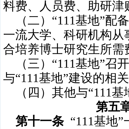
料费、人员费、助研津
（二）
“
111
基地
”配
一流大学、科研机构从
合培养博士研究生所需
（三）
“
111
基地
”召
与“
111
基地
”建设的相
（四）其他与
“
111
基
第五
第十一条
“
111
基地