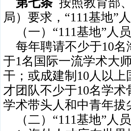
第七条
按照教育部
局）要求，
“
111
基地
”
（一）
“
111
基地
”人
每年聘请不少于
10
名
于
1
名国际一流学术大
干；或成建制
10
人以上
才团队不少于
10
名学术
学术带头人和中青年拔
（二）
“
111
基地
”人