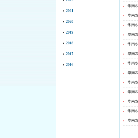
2022
华南农
2021
华南农
2020
华南农
2019
华南农
2018
华南农
华南农
2017
华南农
2016
华南农
华南农
华南农
华南农
华南农
华南农