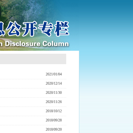
2021/01/04
2020/12/14
2020/11/30
2020/11/26
2018/10/12
2018/09/28
2018/09/20