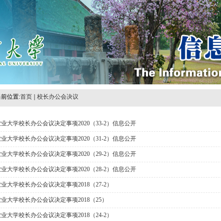
前位置:
首页
校长办公会决议
业大学校长办公会议决定事项2020（33-2）信息公开
业大学校长办公会议决定事项2020（31-2）信息公开
业大学校长办公会议决定事项2020（29-2）信息公开
业大学校长办公会议决定事项2020（28-2）信息公开
业大学校长办公会议决定事项2018（27-2）
业大学校长办公会议决定事项2018（25）
业大学校长办公会议决定事项2018（24-2）