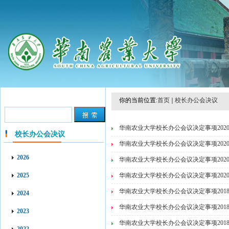
你的当前位置:
首页
校长办公会决议
华南农业大学校长办公会议决定事项2020
校长办公会决议
华南农业大学校长办公会议决定事项2020
2026
华南农业大学校长办公会议决定事项2020
2025
华南农业大学校长办公会议决定事项2020
华南农业大学校长办公会议决定事项2018（
2024
华南农业大学校长办公会议决定事项2018
2023
华南农业大学校长办公会议决定事项2018（