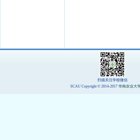
扫描关注学校微信
SCAU Copyright © 2014-2017
华南农业大