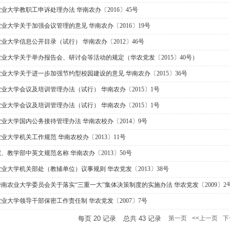
业大学教职工申诉处理办法 华南农办〔2016〕45号
业大学关于加强会议管理的意见 华南农办〔2016〕19号
业大学信息公开目录（试行） 华南农办〔2012〕46号
业大学关于举办报告会、研讨会等活动的规定（华农党发〔2015〕40号）
业大学关于进一步加强节约型校园建设的意见 华南农办〔2015〕36号
业大学会议及培训管理办法（试行） 华南农办〔2015〕1号
业大学会议及培训管理办法（试行） 华南农办〔2015〕1号
业大学国内公务接待管理办法 华南农校办〔2014〕9号
业大学机关工作规范 华南农校办〔2013〕11号
、教学部中英文规范名称 华南农办〔2013〕50号
业大学机关部处（教辅单位）议事规则 华农党发〔2013〕38号
南农业大学委员会关于落实“三重一大”集体决策制度的实施办法 华农党发〔2009〕2
业大学领导干部保密工作责任制 华农党发〔2007〕7号
每页
20
记录
总共
43
记录
第一页
<<上一页
下